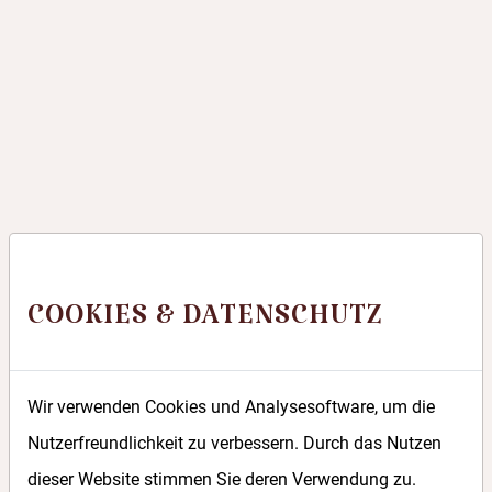
AGROFORST
Wir haben verschiedene Arten von Nüssen in Reih und
Glied gesetzt und bringen Vielfalt aufs Feld. Unser
Schalenobst-Agroforst verbindet so Ackerbau und
Obstbau.
Die Felder bei uns im nordöstlichen Weinviertel sind groß
und Landschaftselemente wie Bäume und Hecken sind
selten geworden. Warum? Die Industrialisierung der
COOKIES & DATENSCHUTZ
Landwirtschaft hat das mit sich gebracht: Alles muss
schneller gehen, der Ertrag maximiert werden. Obwohl
Wir verwenden Cookies und Analysesoftware, um die
wir heute wissen, dass Sträucher, Hecken und Co
Nutzerfreundlichkeit zu verbessern. Durch das Nutzen
wichtige vielfältige Lebensräume sind und einen
dieser Website stimmen Sie deren Verwendung zu.
wertvollen Beitrag für die Ökosysteme leisten, ändert